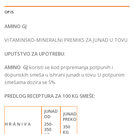
OPIS
AMINO GJ
VITAMINSKO-MINERALNI PREMIKS ZA JUNAD U TOVU
UPUTSTVO ZA UPOTREBU:
AMINO GJ
koristi se kod pripremanja potpunih i
dopunskih smeša u ishrani junadi u tovu. U potpunim
smešama dozira se 5%.
PREDLOG RECEPTURA ZA 100 KG SMEŠE:
JUNAD
JUNAD
OD
PREKO
H R A N I V A
250-
350
350
KG