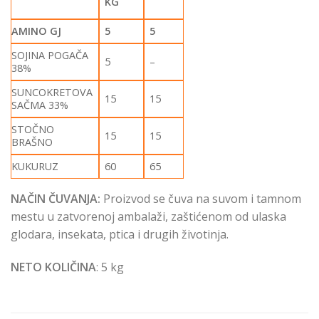
KG
AMINO GJ
5
5
SOJINA POGAČA
5
–
38%
SUNCOKRETOVA
15
15
SAČMA 33%
STOČNO
15
15
BRAŠNO
KUKURUZ
60
65
NAČIN ČUVANJA:
Proizvod se čuva na suvom i tamnom
mestu u zatvorenoj ambalaži, zaštićenom od ulaska
glodara, insekata, ptica i drugih životinja.
NETO KOLIČINA
: 5 kg