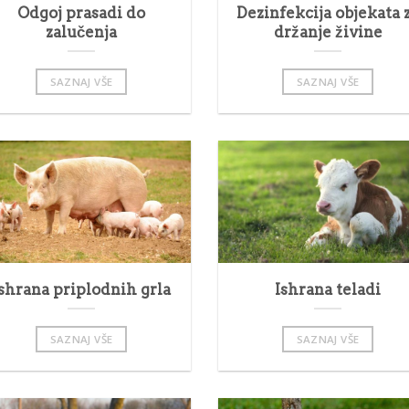
Odgoj prasadi do
Dezinfekcija objekata 
zalučenja
držanje živine
SAZNAJ VŠE
SAZNAJ VŠE
shrana priplodnih grla
Ishrana teladi
SAZNAJ VŠE
SAZNAJ VŠE