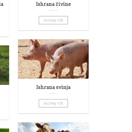
za
Ishrana živine
SAZNAJ VŠE
Ishrana svinja
SAZNAJ VŠE