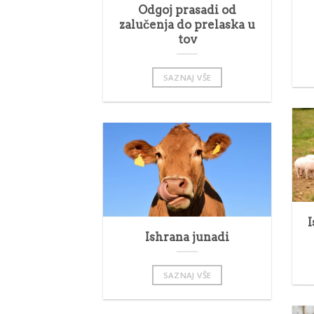
Odgoj prasadi od
zalučenja do prelaska u
tov
SAZNAJ VŠE
I
Ishrana junadi
SAZNAJ VŠE