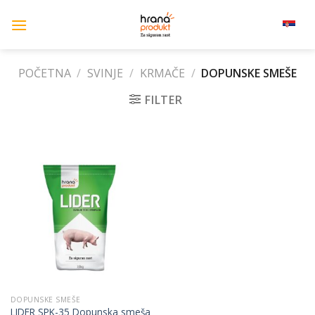
Skip
to
srpski (lat)
content
POČETNA
/
SVINJE
/
KRMAČE
/
DOPUNSKE SMEŠE
FILTER
DOPUNSKE SMEŠE
LIDER SPK-35 Dopunska smeša