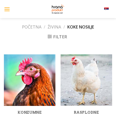
Skip
to
srpski (lat)
content
POČETNA
/
ŽIVINA
/
KOKE NOSILJE
FILTER
KONZUMNE
RASPLODNE