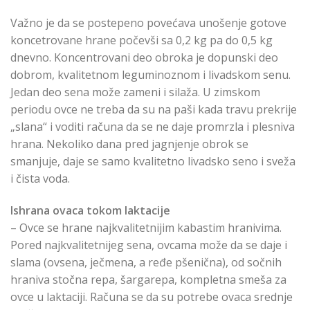
Važno je da se postepeno povećava unošenje gotove
koncetrovane hrane počevši sa 0,2 kg pa do 0,5 kg
dnevno. Koncentrovani deo obroka je dopunski deo
dobrom, kvalitetnom leguminoznom i livadskom senu.
Jedan deo sena može zameni i silaža. U zimskom
periodu ovce ne treba da su na paši kada travu prekrije
„slana“ i voditi računa da se ne daje promrzla i plesniva
hrana. Nekoliko dana pred jagnjenje obrok se
smanjuje, daje se samo kvalitetno livadsko seno i sveža
i čista voda.
Ishrana ovaca tokom laktacije
– Ovce se hrane najkvalitetnijim kabastim hranivima.
Pored najkvalitetnijeg sena, ovcama može da se daje i
slama (ovsena, ječmena, a ređe pšenična), od sočnih
hraniva stočna repa, šargarepa, kompletna smeša za
ovce u laktaciji. Računa se da su potrebe ovaca srednje