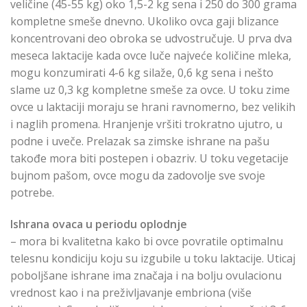
veličine (45-55 kg) oko 1,5-2 kg sena i 250 do 300 grama
kompletne smeše dnevno. Ukoliko ovca gaji blizance
koncentrovani deo obroka se udvostručuje. U prva dva
meseca laktacije kada ovce luče najveće količine mleka,
mogu konzumirati 4-6 kg silaže, 0,6 kg sena i nešto
slame uz 0,3 kg kompletne smeše za ovce. U toku zime
ovce u laktaciji moraju se hrani ravnomerno, bez velikih
i naglih promena. Hranjenje vršiti trokratno ujutro, u
podne i uveče. Prelazak sa zimske ishrane na pašu
takođe mora biti postepen i obazriv. U toku vegetacije
bujnom pašom, ovce mogu da zadovolje sve svoje
potrebe.
Ishrana ovaca u periodu oplodnje
– mora bi kvalitetna kako bi ovce povratile optimalnu
telesnu kondiciju koju su izgubile u toku laktacije. Uticaj
poboljšane ishrane ima značaja i na bolju ovulacionu
vrednost kao i na preživljavanje embriona (više