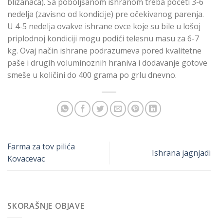
blizanaca). Sa poboljšanom ishranom treba početi 3-6
nedelja (zavisno od kondicije) pre očekivanog parenja.
U 4-5 nedelja ovakve ishrane ovce koje su bile u lošoj
priplodnoj kondiciji mogu podići telesnu masu za 6-7
kg. Ovaj način ishrane podrazumeva pored kvalitetne
paše i drugih voluminoznih hraniva i dodavanje gotove
smeše u količini do 400 grama po grlu dnevno.
Farma za tov pilića
Ishrana jagnjadi
Kovacevac
SKORAŠNJE OBJAVE