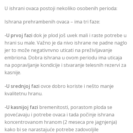
U ishrani ovaca postoji nekoliko osobenih perioda:
Ishrana prehrambenih ovaca – ima tri faze:
-U prvoj fazi
dok je plod još uvek mali i raste potrebe u
hrani su male. Važno je da nivo ishrane ne padne naglo
jer to može negativnvno uticati na preživljavanje
embriona. Dobra ishrana u ovom periodu ima uticaja
na popravljanje kondicije i stvaranje telesnih rezervi za
kasnije.
-U srednjoj fazi
ovce dobro koriste i nešto manje
kvalitetnu hranu.
-U kasnijoj fazi
bremenitosti, porastom ploda se
povećavaju i potrebe ovaca i tada počinje ishrana
koncentrovanom hranom (2 meseca pre jagnjenja)
kako bi se narastajuće potrebe zadovoljile