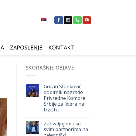
JA
ZAPOSLENJE
KONTAKT
SKORAŠNJE OBJAVE
Goran Stanković,
dobitnik nagrade
Privredne Komore
Srbije za lidera na
tržištu.
Zahvaljujemo se
svim partnerima na
zajednički