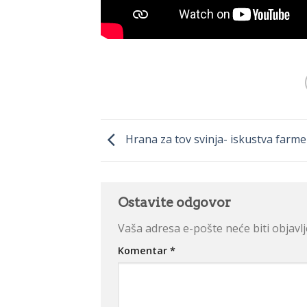
Hrana za tov svinja- iskustva farme
Ostavite odgovor
Vaša adresa e-pošte neće biti objavlj
Komentar
*