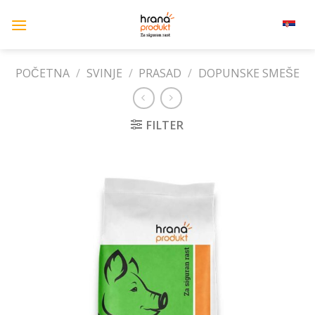
Skip
to
srpski (lat)
content
POČETNA
/
SVINJE
/
PRASAD
/
DOPUNSKE SMEŠE
FILTER