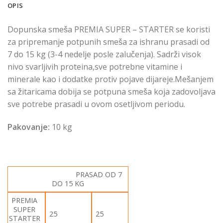
OPIS
Dopunska smeša PREMIA SUPER – STARTER se koristi
za pripremanje potpunih smeša za ishranu prasadi od
7 do 15 kg (3-4 nedelje posle zalučenja). Sadrži visok
nivo svarljivih proteina,sve potrebne vitamine i
minerale kao i dodatke protiv pojave dijareje.Mešanjem
sa žitaricama dobija se potpuna smeša koja zadovoljava
sve potrebe prasadi u ovom osetljivom periodu.
Pakovanje:
10 kg
PRASAD OD 7
DO 15 KG
PREMIA
SUPER
25
25
STARTER