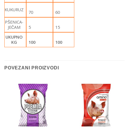
KUKURUZ
70
60
PŠENICA-
JEČAM
5
15
UKUPNO
KG
100
100
POVEZANI PROIZVODI