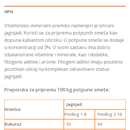
OPIS
Vitaminsko-mineralni premiks namenjen je ishrani
jagnjadi. Koristi se za pripremu potpunih smeša kao
dopuna kabastom obroku. U potpune smeše se dodaje
u koncentraciji od 3%. U svom sastavu ima dobro
izbalansirane vitamine i minerale, kao i dodatke,
fitogene aditive i arome. Fitogeni aditivi imaju posebno
pozitivan uticaj na kompletan zdravstveni status
jagnjadi.
Preporuka za pripremu 100 kg potpune smeše:
Jagnjad
Hraniva
Predlog 1-8
Predlog 2-16
Kukuruz
53
54