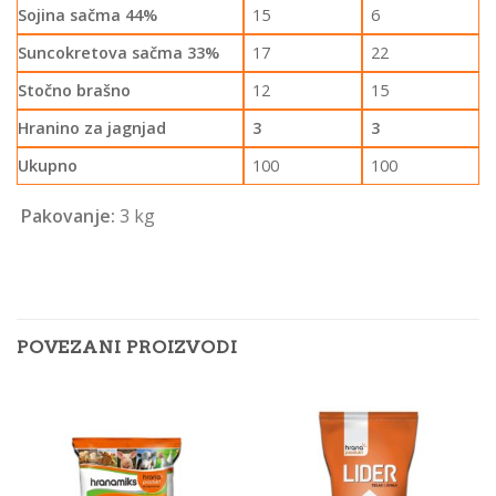
Sojina sačma 44%
15
6
Suncokretova sačma 33%
17
22
Stočno brašno
12
15
Hranino za jagnjad
3
3
Ukupno
100
100
Pakovanje:
3 kg
POVEZANI PROIZVODI