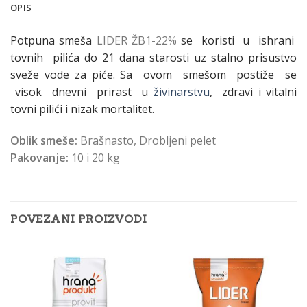
OPIS
Potpuna
smeša
LIDER ŽB1-22%
se
koristi
u
ishrani
tovnih
pilića
do 21
dana
starosti
uz
stalno
prisustvo
sveže
vode za
piće.
Sa
ovom
smešom
postiže
se
visok
dnevni
prirast u
živinarstvu
, zdravi
i
vitalni
tovni pilići
i
nizak
mortalitet.
Oblik smeše:
Brašnasto, Drobljeni pelet
Pakovanje:
10 i 20 kg
POVEZANI PROIZVODI