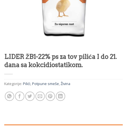
LIDER ŽB1-22% ps za tov pilića I do 21.
dana sa kokcidiostatikom.
Kategorije:
Pilići
,
Potpune smeše
,
Živina