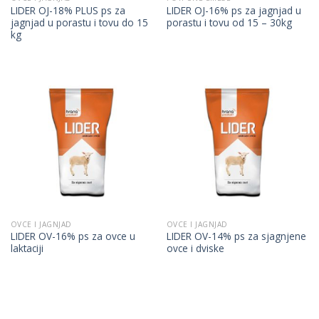
LIDER OJ-18% PLUS ps za
LIDER OJ-16% ps za jagnjad u
jagnjad u porastu i tovu do 15
porastu i tovu od 15 – 30kg
kg
OVCE I JAGNJAD
OVCE I JAGNJAD
LIDER OV-16% ps za ovce u
LIDER OV-14% ps za sjagnjene
laktaciji
ovce i dviske