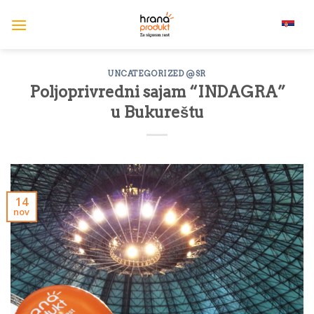
Skip
to
srpski (lat)
content
UNCATEGORIZED @SR
Poljoprivredni sajam “INDAGRA”
u Bukureštu
14
nov