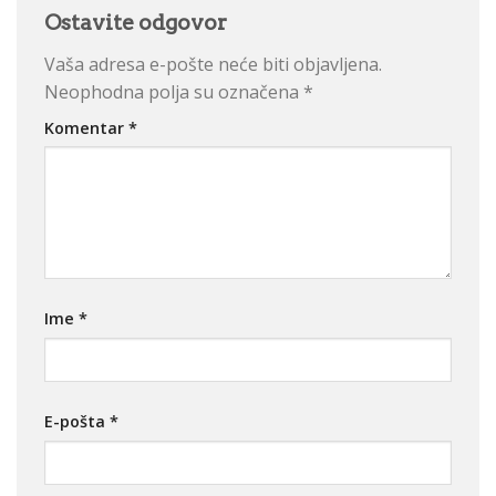
Ostavite odgovor
Vaša adresa e-pošte neće biti objavljena.
Neophodna polja su označena
*
Komentar
*
Ime
*
E-pošta
*