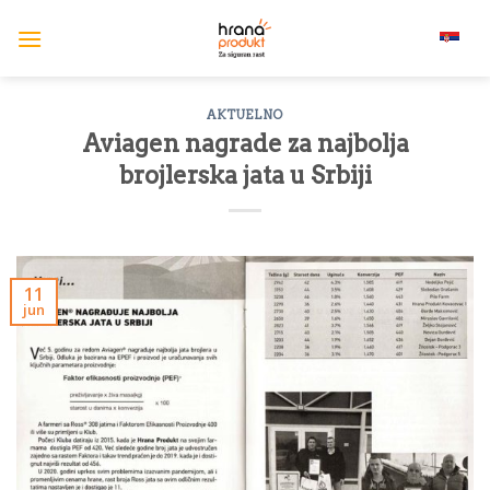
Skip
to
srpski (lat)
content
AKTUELNO
Aviagen nagrade za najbolja
brojlerska jata u Srbiji
11
jun